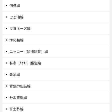
佃煮編
ごま油編
マヨネーズ編
海の精編
ニッコー（冷凍総菜）編
私市（ｷｻｲﾁ）醸造編
醤油編
青魚の缶詰編
丹沢農場編
富士酢編