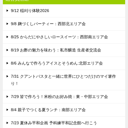
9/12 稲刈り体験2026
9/8 麹づくしパーティー：西部北エリア会
8/25 からだにやさしいロースイーツ：西部南エリア会
8/19 お酢の魅力を味わう：私市醸造 生産者交流会
8/6 みんなで作ろうアイスとそうめん:北部エリア会
7/31 クアントバスタと一緒に世界にひとつだけのマイ箸作
り！
7/29 皆で作ろう！米粉のお好み焼：東・中部エリア会
8/4 親子でつくる夏ランチ：南部エリア会
7/23 夏休み平和企画 予科練平和記念館へ行こう