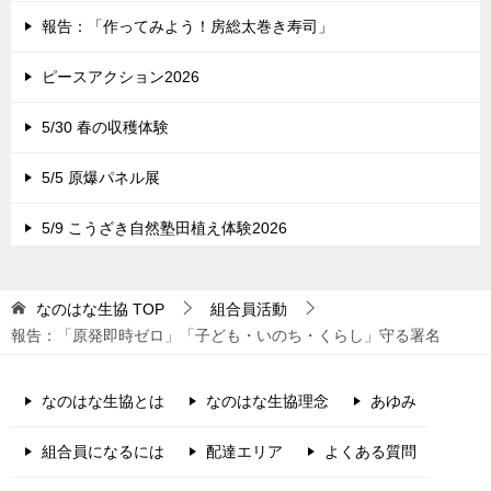
報告：「作ってみよう！房総太巻き寿司」
ピースアクション2026
5/30 春の収穫体験
5/5 原爆パネル展
5/9 こうざき自然塾田植え体験2026
なのはな生協
TOP
組合員活動
報告：「原発即時ゼロ」「子ども・いのち・くらし」守る署名
なのはな生協とは
なのはな生協理念
あゆみ
組合員になるには
配達エリア
よくある質問