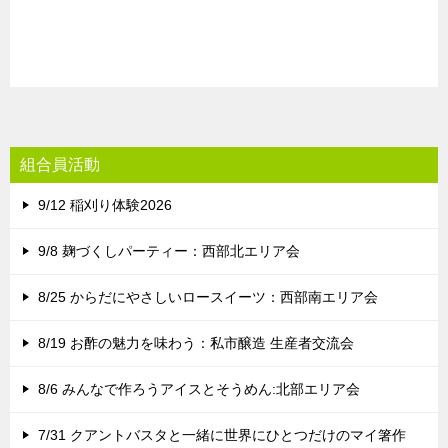
組合員活動
9/12 稲刈り体験2026
9/8 麹づくしパーティー：西部北エリア会
8/25 からだにやさしいロースイーツ：西部南エリア会
8/19 お酢の魅力を味わう：私市醸造 生産者交流会
8/6 みんなで作ろうアイスとそうめん:北部エリア会
7/31 クアントバスタと一緒に世界にひとつだけのマイ箸作