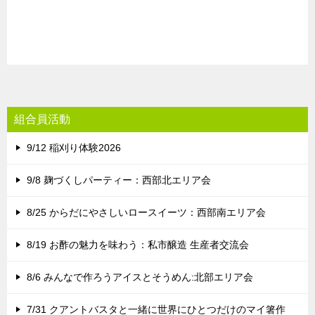
組合員活動
9/12 稲刈り体験2026
9/8 麹づくしパーティー：西部北エリア会
8/25 からだにやさしいロースイーツ：西部南エリア会
8/19 お酢の魅力を味わう：私市醸造 生産者交流会
8/6 みんなで作ろうアイスとそうめん:北部エリア会
7/31 クアントバスタと一緒に世界にひとつだけのマイ箸作