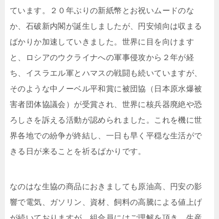
ています。２０年ぶりの新紙幣とお祝いムードのな
か、石破新内閣が誕生しましたが、円安傾向は収まる
ばかりか加速していきました。世界に目を向けます
と、ロシアのウクライナへの軍事侵攻から２年が経
ち、イスラエル軍とハマスの戦闘も続いていますが、
そのような中ノーベル平和賞に被団協（日本原水爆被
害者団体協議会）が受賞され、世界に核兵器廃絶や恐
ろしさを訴える活動が認められました。これを機に世
界各地での紛争が終結し、一日も早く平穏な生活がで
きる日が来ることを祈るばかりです。
なのはな生協の商品におきましても原油高、円安の影
響で電気、ガソリン、資材、飼料の高騰による値上げ
が続いておりますが、組合員にはご理解を頂き、生産