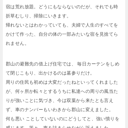
宿は荒れ放題。どうにもならないのだが、それでも時
折草むしり、掃除にいきます。
帰れないとはわかっていても、夫婦で人生のすべてを
かけて作った、自分の体の一部みたいな宿を見捨てら
れません。
郡山の避難先の借上げ住宅では、 毎日カーテンをしめ
て閉じこもり、出かけるのは墓参りだけ。
周りの住民も初めは大変だったねといってくれました
が、何ヶ所か転々とするうちに私達への周りの風当た
りが強いことに気づき、今は双葉から来たとも言え
ず、車のナンバーもいわきから郡山に変えました。
何も悪い ことしていないのにどうしてと、強い憤りを
感じます、等々、声を詰まらせながら訴えました。