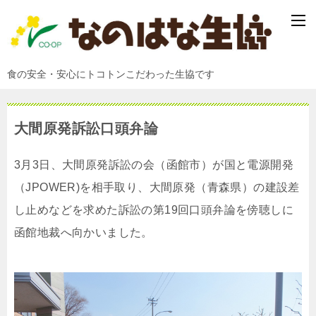
食の安全・安心にトコトンこだわった生協です
大間原発訴訟口頭弁論
3月3日、大間原発訴訟の会（函館市）が国と電源開発
（JPOWER)を相手取り、大間原発（青森県）の建設差
し止めなどを求めた訴訟の第19回口頭弁論を傍聴しに
函館地裁へ向かいました。