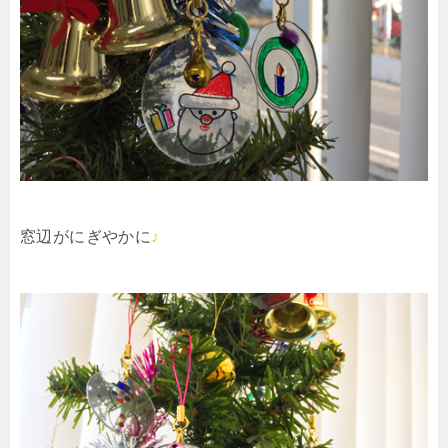
窓辺がにぎやかに
♪