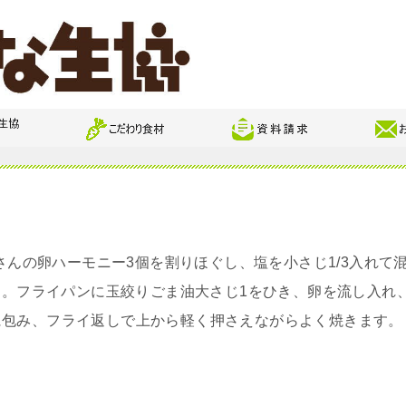
倉さんの卵ハーモニー3個を割りほぐし、塩を小さじ1/3入れて
ます。フライパンに玉絞りごま油大さじ1をひき、卵を流し入れ
に包み、フライ返しで上から軽く押さえながらよく焼きます。