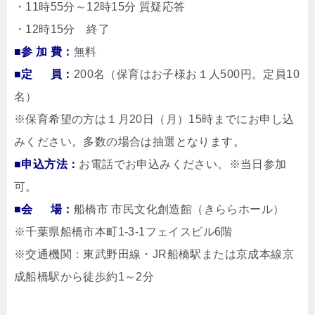
・11時55分～12時15分 質疑応答
・12時15分 終了
■参 加 費：
無料
■定 員：
200名（保育はお子様お１人500円。定員10
名）
※保育希望の方は１月20日（月）15時までにお申し込
みください。多数の場合は抽選となります。
■申込方法：
お電話でお申込みください。※当日参加
可。
■会 場：
船橋市 市民文化創造館（きららホール）
※千葉県船橋市本町1-3-1フェイスビル6階
※交通機関：東武野田線・JR船橋駅または京成本線京
成船橋駅から徒歩約1～2分