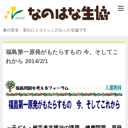
食の安全・安心にトコトンこだわった生協です
福島第一原発がもたらすもの 今、そしてこ
れから 2014/2/1
～子ども・被災者支援法の課題、健康問題、原発