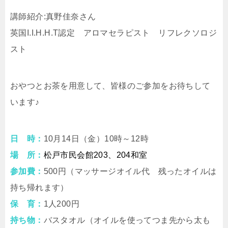
講師紹介:真野佳奈さん
英国I.I.H.H.T認定 アロマセラピスト リフレクソロジ
スト
おやつとお茶を用意して、皆様のご参加をお待ちして
います♪
日 時：
10月14日（金）10時～12時
場 所：
松戸市民会館203、204和室
参加費：
500円（マッサージオイル代 残ったオイルは
持ち帰れます）
保 育：
1人200円
持ち物：
バスタオル（オイルを使ってつま先から太も