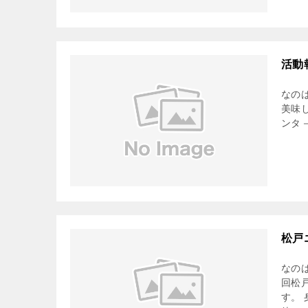
活動
なの
美味
ンタ
松戸
なの
回松
す。