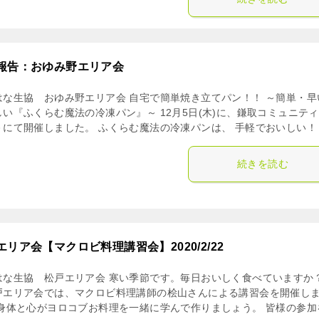
報告：おゆみ野エリア会
はな生協 おゆみ野エリア会 自宅で簡単焼き立てパン！！ ～簡単・早
しい『ふくらむ魔法の冷凍パン』～ 12月5日(木)に、鎌取コミュニテ
－にて開催しました。 ふくらむ魔法の冷凍パンは、 手軽でおいしい！ [
続きを読む
エリア会【マクロビ料理講習会】2020/2/22
はな生協 松戸エリア会 寒い季節です。毎日おいしく食べていますか？
戸エリア会では、マクロビ料理講師の桧山さんによる講習会を開催し
 身体と心がヨロコブお料理を一緒に学んで作りましょう。 皆様の参加