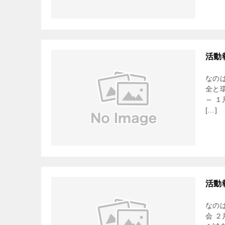
活動
なの
全と
～ 
[…]
活動
なの
会 