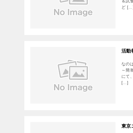
＆試
ど […
活動
なの
～簡
にて
[…]
東京