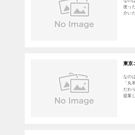
なの
使っ
介い
東京
なの
「丸
だわ
提案し