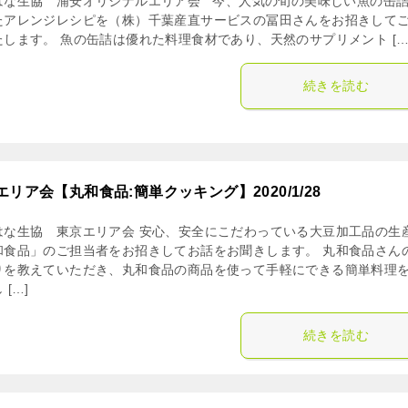
はな生協 浦安オリジナルエリア会 今、人気の旬の美味しい魚の缶
たアレンジレシピを（株）千葉産直サービスの冨田さんをお招きして
たします。 魚の缶詰は優れた料理食材であり、天然のサプリメント […
続きを読む
エリア会【丸和食品:簡単クッキング】2020/1/28
はな生協 東京エリア会 安心、安全にこだわっている大豆加工品の生
和食品」のご担当者をお招きしてお話をお聞きします。 丸和食品さん
りを教えていただき、丸和食品の商品を使って手軽にできる簡単料理
 […]
続きを読む