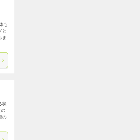
体も
ざと
みま
る状
数の
望の