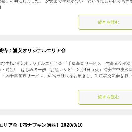
食会」を開催しました。 夕食まで時間がない！という忙しい日でも外
]
続きを読む
報告：浦安オリジナルエリア会
はな生協 浦安オリジナルエリア会 「千葉産直サービス 生産者交流会
単・時短! はじめの一歩 お魚レシピ～ 2月4日（火）浦安市中央公
、「㈱千葉産直サービス」の冨田社長をお招きし、生産者交流会を行
続きを読む
エリア会【布ナプキン講座】2020/3/10