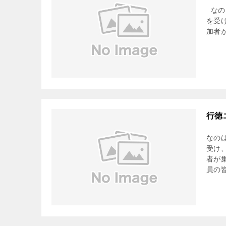
なの
を受
加者
行徳
なの
受け
者が
員の皆