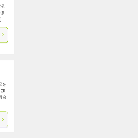
状況
の参
]
況を
参加
組合