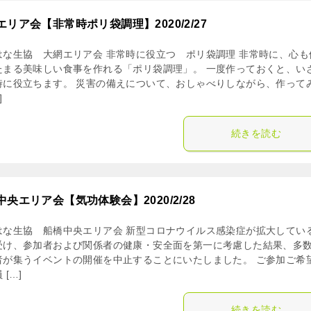
エリア会【非常時ポリ袋調理】2020/2/27
はな生協 大網エリア会 非常時に役立つ ポリ袋調理 非常時に、心も
たまる美味しい食事を作れる「ポリ袋調理」。 一度作っておくと、い
時に役立ちます。 災害の備えについて、おしゃべりしながら、作って
]
続きを読む
中央エリア会【気功体験会】2020/2/28
はな生協 船橋中央エリア会 新型コロナウイルス感染症が拡大してい
受け、参加者および関係者の健康・安全面を第一に考慮した結果、多
者が集うイベントの開催を中止することにいたしました。 ご参加ご希
 […]
続きを読む