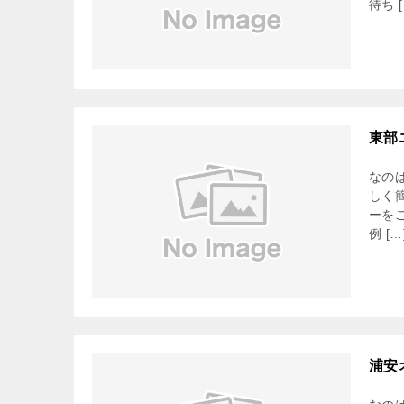
待ち [
東部
なの
しく
ーを
例 […
浦安