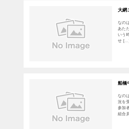
大網
なの
あた
いう
せ […
船橋
なの
況を
参加
組合員