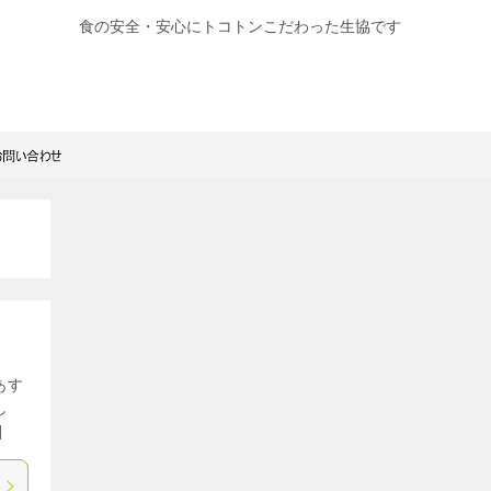
食の安全・安心にトコトンこだわった生協です
あす
し
]