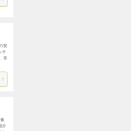
の安
ッチ
、非
試食
紹介