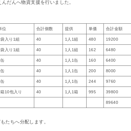
うえんだんへ物資支援を行いました。
単位
合計個数
提供
単価
合計金額
3袋入り1組
40
1人1組
480
19200
5袋入り1組
40
1人1組
162
6480
1缶
40
1人1缶
160
6400
1缶
40
1人1缶
200
8000
1缶
40
1人1缶
244
9760
1箱10包入り
40
1人1箱
995
39800
89640
どもたちへ分配します。