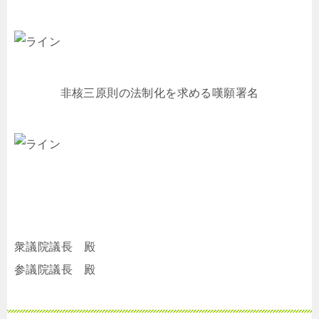
非核三原則の法制化を求める嘆願署名
衆議院議長 殿
参議院議長 殿