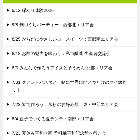
9/12 稲刈り体験2026
9/8 麹づくしパーティー：西部北エリア会
8/25 からだにやさしいロースイーツ：西部南エリア会
8/19 お酢の魅力を味わう：私市醸造 生産者交流会
8/6 みんなで作ろうアイスとそうめん:北部エリア会
7/31 クアントバスタと一緒に世界にひとつだけのマイ箸作
り！
7/29 皆で作ろう！米粉のお好み焼：東・中部エリア会
8/4 親子でつくる夏ランチ：南部エリア会
7/23 夏休み平和企画 予科練平和記念館へ行こう