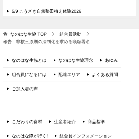
5/9 こうざき自然塾田植え体験2026
なのはな生協
TOP
組合員活動
報告：非核三原則の法制化を求める嘆願署名
なのはな生協とは
なのはな生協理念
あゆみ
組合員になるには
配達エリア
よくある質問
ご加入者の声
こだわりの食材
生産者紹介
商品基準
なのはな隊が行く!
組合員インフォメーション