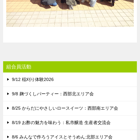
組合員活動
9/12 稲刈り体験2026
9/8 麹づくしパーティー：西部北エリア会
8/25 からだにやさしいロースイーツ：西部南エリア会
8/19 お酢の魅力を味わう：私市醸造 生産者交流会
8/6 みんなで作ろうアイスとそうめん:北部エリア会