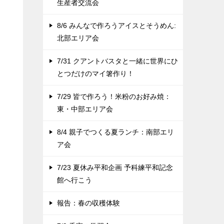
生産者交流会
8/6 みんなで作ろうアイスとそうめん:
北部エリア会
7/31 クアントバスタと一緒に世界にひ
とつだけのマイ箸作り！
7/29 皆で作ろう！米粉のお好み焼：
東・中部エリア会
8/4 親子でつくる夏ランチ：南部エリ
ア会
7/23 夏休み平和企画 予科練平和記念
館へ行こう
報告：春の収穫体験