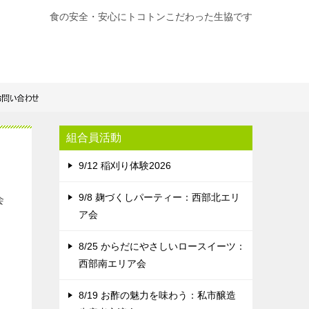
食の安全・安心にトコトンこだわった生協です
組合員活動
9/12 稲刈り体験2026
9/8 麹づくしパーティー：西部北エリ
会
ア会
8/25 からだにやさしいロースイーツ：
西部南エリア会
8/19 お酢の魅力を味わう：私市醸造