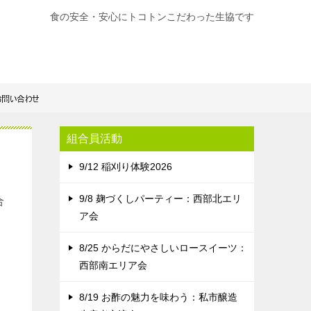
食の安全・安心にトコトンこだわった生協です
組合員活動
9/12 稲刈り体験2026
9/8 麹づくしパーティー：西部北エリ
合
ア会
8/25 からだにやさしいロースイーツ：
西部南エリア会
8/19 お酢の魅力を味わう：私市醸造