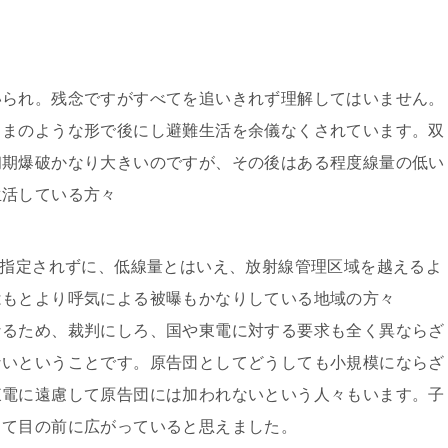
いられ。残念ですがすべてを追いきれず理解してはいません。
ままのような形で後にし避難生活を余儀なくされています。双
初期爆破かなり大きいのですが、その後はある程度線量の低い
生活している方々
に指定されずに、低線量とはいえ、放射線管理区域を越えるよ
はもとより呼気による被曝もかなりしている地域の方々
なるため、裁判にしろ、国や東電に対する要求も全く異ならざ
ないということです。原告団としてどうしても小規模にならざ
東電に遠慮して原告団には加われないという人々もいます。子
って目の前に広がっていると思えました。