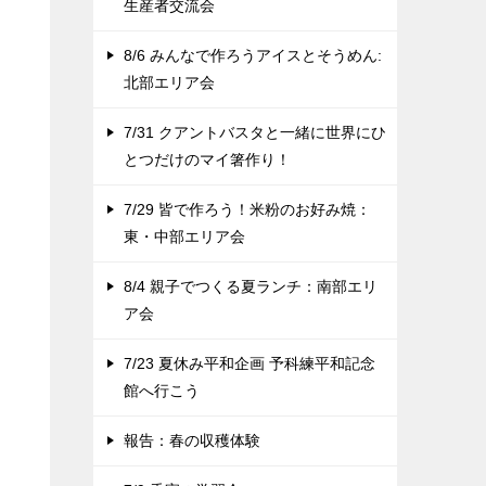
生産者交流会
8/6 みんなで作ろうアイスとそうめん:
北部エリア会
7/31 クアントバスタと一緒に世界にひ
とつだけのマイ箸作り！
7/29 皆で作ろう！米粉のお好み焼：
東・中部エリア会
8/4 親子でつくる夏ランチ：南部エリ
ア会
7/23 夏休み平和企画 予科練平和記念
館へ行こう
報告：春の収穫体験