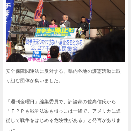
安全保障関連法に反対する、県内各地の護憲活動に取
り組む団体が集いました。
「週刊金曜日」編集委員で、評論家の佐高信氏から
「ＴＰＰも戦争法案も根っこは一緒で、アメリカに追
従して戦争をはじめる危険性がある」と発言がありま
した。